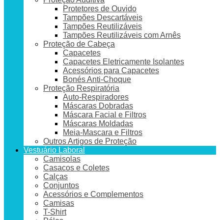
Protetores de Ouvido
Tampões Descartáveis
Tampões Reutilizáveis
Tampões Reutilizáveis com Arnês
Proteção de Cabeça
Capacetes
Capacetes Eletricamente Isolantes
Acessórios para Capacetes
Bonés Anti-Choque
Proteção Respiratória
Auto-Respiradores
Máscaras Dobradas
Máscara Facial e Filtros
Máscaras Moldadas
Meia-Mascara e Filtros
Outros Artigos de Proteção
Vestuário Laboral
Camisolas
Casacos e Coletes
Calças
Conjuntos
Acessórios e Complementos
Camisas
T-Shirt