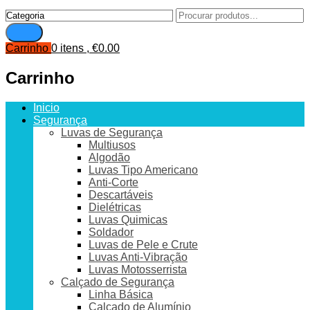
Carrinho
0 itens ,
€
0.00
Carrinho
Inicio
Segurança
Luvas de Segurança
Multiusos
Algodão
Luvas Tipo Americano
Anti-Corte
Descartáveis
Dielétricas
Luvas Quimicas
Soldador
Luvas de Pele e Crute
Luvas Anti-Vibração
Luvas Motosserrista
Calçado de Segurança
Linha Básica
Calçado de Alumínio