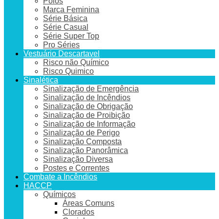
Pólos
Marca Feminina
Série Básica
Série Casual
Série Super Top
Pro Séries
Vestuário Descartavel
Risco não Químico
Risco Quimico
Sinalética
Sinalização de Emergência
Sinalização de Incêndios
Sinalização de Obrigação
Sinalização de Proibição
Sinalização de Informação
Sinalização de Perigo
Sinalização Composta
Sinalização Panorâmica
Sinalização Diversa
Postes e Correntes
Combate a Incêndios
HACCP
Químicos
Áreas Comuns
Clorados