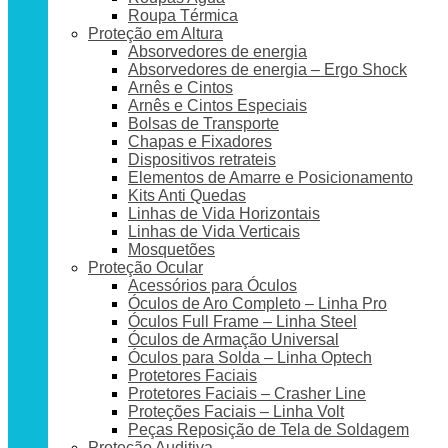
Roupa Térmica
Proteção em Altura
Absorvedores de energia
Absorvedores de energia – Ergo Shock
Arnês e Cintos
Arnês e Cintos Especiais
Bolsas de Transporte
Chapas e Fixadores
Dispositivos retrateis
Elementos de Amarre e Posicionamento
Kits Anti Quedas
Linhas de Vida Horizontais
Linhas de Vida Verticais
Mosquetões
Proteção Ocular
Acessórios para Óculos
Óculos de Aro Completo – Linha Pro
Óculos Full Frame – Linha Steel
Óculos de Armação Universal
Óculos para Solda – Linha Optech
Protetores Faciais
Protetores Faciais – Crasher Line
Proteções Faciais – Linha Volt
Peças Reposição de Tela de Soldagem
Proteção Auditiva