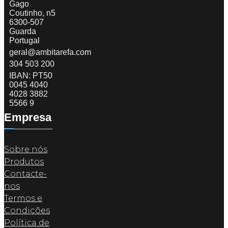
Gago
Coutinho, n5
6300-507
Guarda
Portugal
geral@ambitarefa.com
304 503 200
IBAN: PT50
0045 4040
4028 3882
5566 9
Empresa
Sobre nós
Produtos
Contacte-
nos
Termos e
Condições
Política de