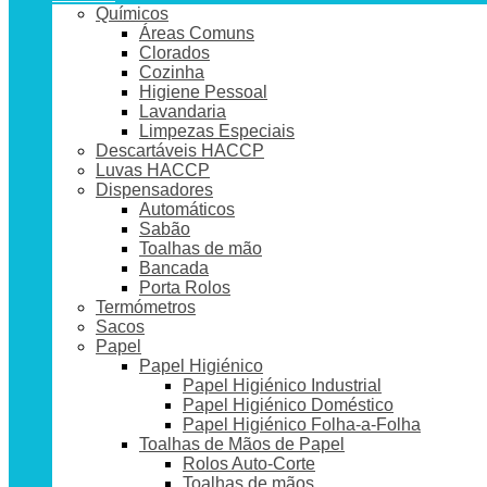
Químicos
Áreas Comuns
Clorados
Cozinha
Higiene Pessoal
Lavandaria
Limpezas Especiais
Descartáveis HACCP
Luvas HACCP
Dispensadores
Automáticos
Sabão
Toalhas de mão
Bancada
Porta Rolos
Termómetros
Sacos
Papel
Papel Higiénico
Papel Higiénico Industrial
Papel Higiénico Doméstico
Papel Higiénico Folha-a-Folha
Toalhas de Mãos de Papel
Rolos Auto-Corte
Toalhas de mãos