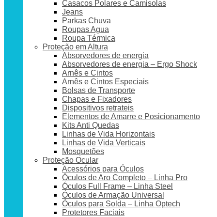
Casacos Polares e Camisolas
Jeans
Parkas Chuva
Roupas Agua
Roupa Térmica
Proteção em Altura
Absorvedores de energia
Absorvedores de energia – Ergo Shock
Arnês e Cintos
Arnês e Cintos Especiais
Bolsas de Transporte
Chapas e Fixadores
Dispositivos retrateis
Elementos de Amarre e Posicionamento
Kits Anti Quedas
Linhas de Vida Horizontais
Linhas de Vida Verticais
Mosquetões
Proteção Ocular
Acessórios para Óculos
Óculos de Aro Completo – Linha Pro
Óculos Full Frame – Linha Steel
Óculos de Armação Universal
Óculos para Solda – Linha Optech
Protetores Faciais