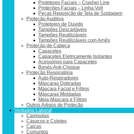
Protetores Faciais – Crasher Line
Proteções Faciais – Linha Volt
Peças Reposição de Tela de Soldagem
Proteção Auditiva
Protetores de Ouvido
Tampões Descartáveis
Tampões Reutilizáveis
Tampões Reutilizáveis com Arnês
Proteção de Cabeça
Capacetes
Capacetes Eletricamente Isolantes
Acessórios para Capacetes
Bonés Anti-Choque
Proteção Respiratória
Auto-Respiradores
Máscaras Dobradas
Máscara Facial e Filtros
Máscaras Moldadas
Meia-Mascara e Filtros
Outros Artigos de Proteção
Vestuário Laboral
Camisolas
Casacos e Coletes
Calças
Conjuntos