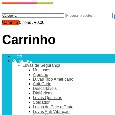
Carrinho
0 itens ,
€
0.00
Carrinho
Inicio
Segurança
Luvas de Segurança
Multiusos
Algodão
Luvas Tipo Americano
Anti-Corte
Descartáveis
Dielétricas
Luvas Quimicas
Soldador
Luvas de Pele e Crute
Luvas Anti-Vibração