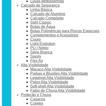
Luvas Motosserrista
Calçado de Segurança
Linha Básica
Calçado de Alumínio
Calçado Compósito
Split Classic
Botas de Água
Botas Poliméricas para Riscos Especiais
Complementos e Acessórios
Couro
Light Evolution
PU / Nitrilo
Série Branca
Sporty
Flex Air
Alta Visibilidade
Macaco Alta Visibilidade
Parkas e Blusões Alta Visibilidade
Leggings Alta Visibilidade
Polos Alta Visibilidade
Soft-shell Alta Visibilidade
Fatos de Chuva Alta Visibilidade
Proteção e Chuva
Casacos
Coletes