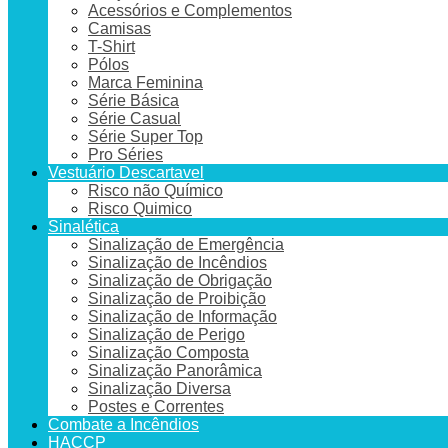
Acessórios e Complementos
Camisas
T-Shirt
Pólos
Marca Feminina
Série Básica
Série Casual
Série Super Top
Pro Séries
Vestuário Descartavel
Risco não Químico
Risco Quimico
Sinalética
Sinalização de Emergência
Sinalização de Incêndios
Sinalização de Obrigação
Sinalização de Proibição
Sinalização de Informação
Sinalização de Perigo
Sinalização Composta
Sinalização Panorâmica
Sinalização Diversa
Postes e Correntes
Combate a Incêndios
HACCP